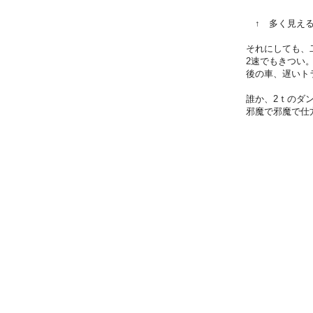
↑ 多く見える
それにしても、
2速でもきつい
後の車、遅いト
誰か、2ｔのダ
邪魔で邪魔で仕