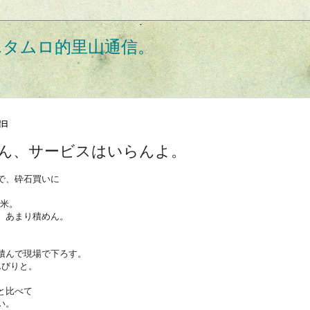
エタムロ的里山通信。
曜日
ん、サービスはいらんよ。
で、砕石買いに
立米。
、あまり積めん。
。
積んで現場で下ろす。
んびりと。
と比べて
い。