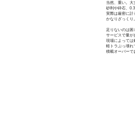
当然、重い。大
砂利や砕石、0.
実際は厳密に計
かなりざっくり
足りないのは困
サービスで量が
現場によっては
軽トラぶっ壊れ
積載オーバーで