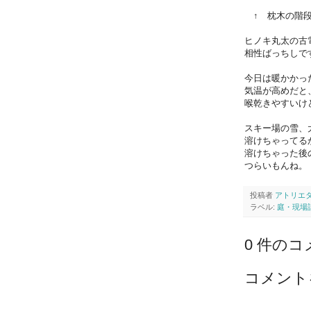
↑ 枕木の階段
ヒノキ丸太の古
相性ばっちしで
今日は暖かかっ
気温が高めだと
喉乾きやすいけ
スキー場の雪、
溶けちゃってる
溶けちゃった後
つらいもんね。
投稿者
アトリエ
ラベル:
庭・現場
0 件のコ
コメント