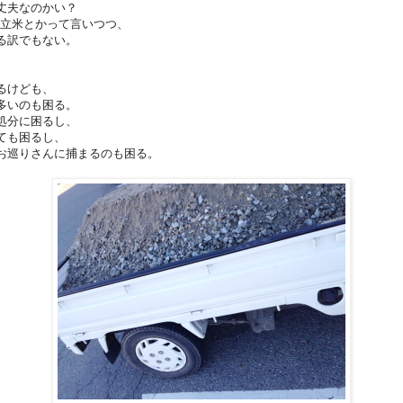
丈夫なのかい？
3立米とかって言いつつ、
る訳でもない。
。
るけども、
多いのも困る。
処分に困るし、
ても困るし、
お巡りさんに捕まるのも困る。