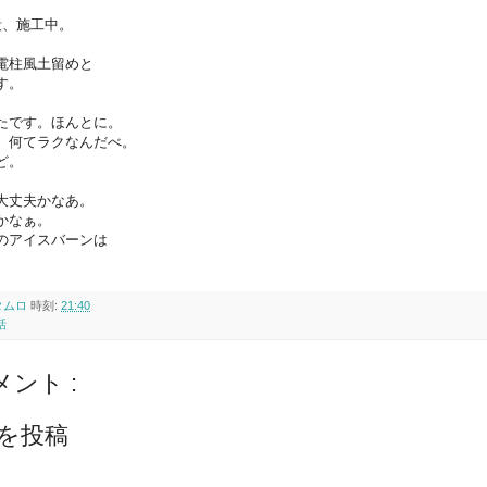
、施工中。
電柱風土留めと
す。
たです。ほんとに。
、何てラクなんだべ。
ど。
大丈夫かなあ。
かなぁ。
のアイスバーンは
タムロ
時刻:
21:40
話
メント :
を投稿