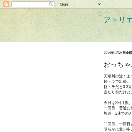
アトリ
2014年1月24日金
おっちゃ
天竜川の近くま
軽トラで出動。
軽トラだと0.3
当たり前だけど
今日は2回往復
一回目、普通に
坂道、2速での
二回目、一回目
明らかに量が多